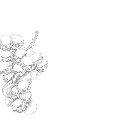
NIF:
CP:
Teléfono: