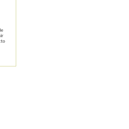
le
ir
cto