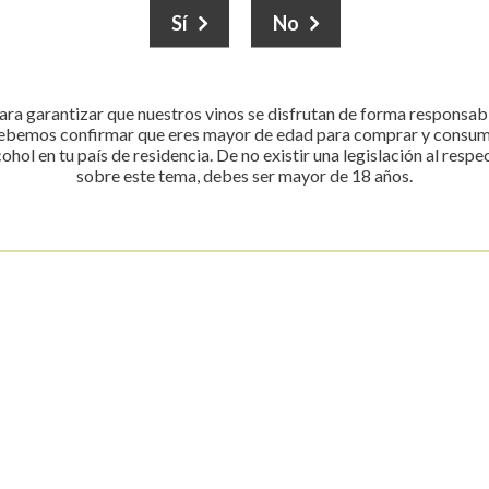
Repetir contraseña:
Sí
No
ara garantizar que nuestros vinos se disfrutan de forma responsab
ebemos confirmar que eres mayor de edad para comprar y consum
cohol en tu país de residencia. De no existir una legislación al respe
sobre este tema, debes ser mayor de 18 años.
rmacion